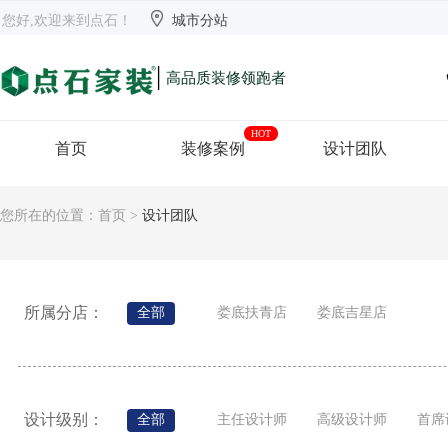


欢迎来到点石
长沙
【切换】
您好,欢迎来到点石！
城市分站
|
高品质装修领跑者
HOT
首页
装修案例
设计团队
您所在的位置：
首页
>
设计团队
所属分店：
全部
娄底扶青店
娄底吉星店
设计级别：
全部
主任设计师
高级设计师
首席