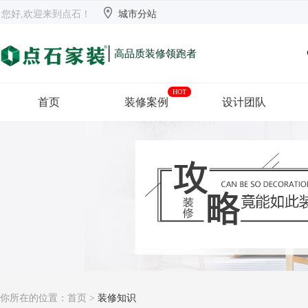


欢迎来到点石
长沙
【切换】
您好,欢迎来到点石！
城市分站
|
高品质装修领跑者
HOT
首页
装修案例
设计团队
你所在的位置：
首页
>
装修知识