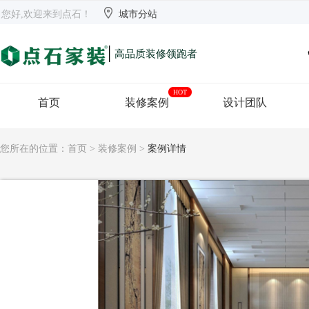


欢迎来到点石
长沙
【切换】
您好,欢迎来到点石！
城市分站
|
高品质装修领跑者
HOT
首页
装修案例
设计团队
您所在的位置：
首页
>
装修案例
>
案例详情