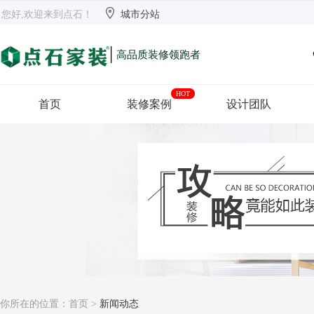


欢迎来到点石
长沙
【切换】
您好,欢迎来到点石！
城市分站
|
高品质装修领跑者
HOT
首页
装修案例
设计团队
你所在的位置：
首页
>
新闻动态