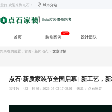


欢迎来到点石
长沙
【切换】
您好,欢迎来到点石！
城市分站
|
高品质装修领跑者
HOT
首页
装修案例
设计团队
您所在的位置：
首页
>
新闻动态
>
文章详情
点石·新质家装节全国启幕 | 新工艺，
阅读数：432 时间：2026-05-03 17:09:01 来源： 点石家装