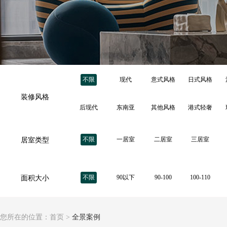
不限
现代
意式风格
日式风格
装修风格
后现代
东南亚
其他风格
港式轻奢
不限
一居室
二居室
三居室
居室类型
不限
90以下
90-100
100-110
面积大小
您所在的位置：
首页
>
全景案例