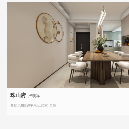
珠山府
严明军
其他风格|120平米|三居室 |全装