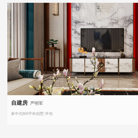
自建房
严明军
新中式|800平米|别墅 |半包