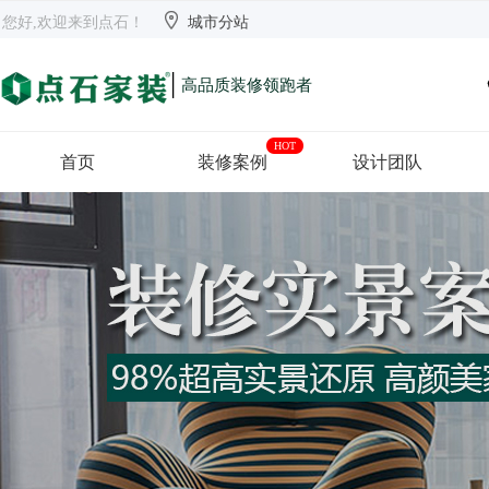


欢迎来到点石
长沙
【切换】
您好,欢迎来到点石！
城市分站
|
高品质装修领跑者
HOT
首页
装修案例
设计团队