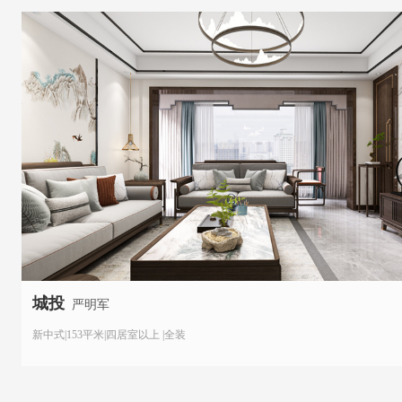
城投
严明军
新中式|153平米|四居室以上 |全装