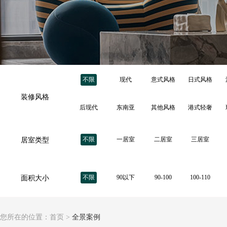
不限
现代
意式风格
日式风格
装修风格
后现代
东南亚
其他风格
港式轻奢
不限
一居室
二居室
三居室
居室类型
不限
90以下
90-100
100-110
面积大小
您所在的位置：
首页
>
全景案例