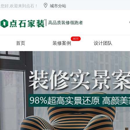


欢迎来到点石
长沙
【切换】
您好,欢迎来到点石！
城市分站
|
高品质装修领跑者
HOT
首页
装修案例
设计团队