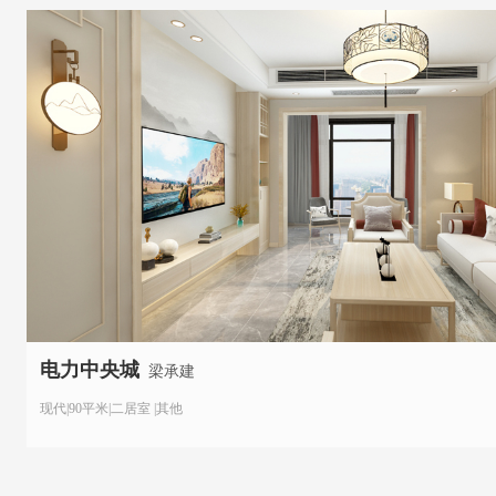
电力中央城
梁承建
现代|90平米|二居室 |其他