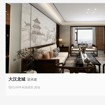
大汉龙城
梁承建
现代|140平米|四居室 |其他