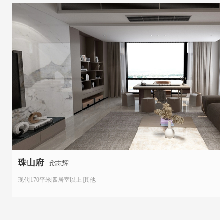
珠山府
龚志辉
现代|170平米|四居室以上 |其他