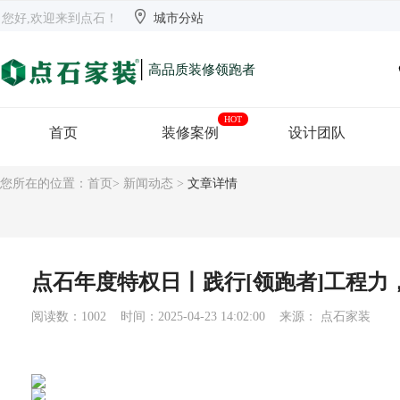


欢迎来到点石
长沙
【切换】
您好,欢迎来到点石！
城市分站
|
高品质装修领跑者
HOT
首页
装修案例
设计团队
您所在的位置：
首页
>
新闻动态
>
文章详情
点石年度特权日丨践行[领跑者]工程力
阅读数：1002 时间：2025-04-23 14:02:00 来源： 点石家装