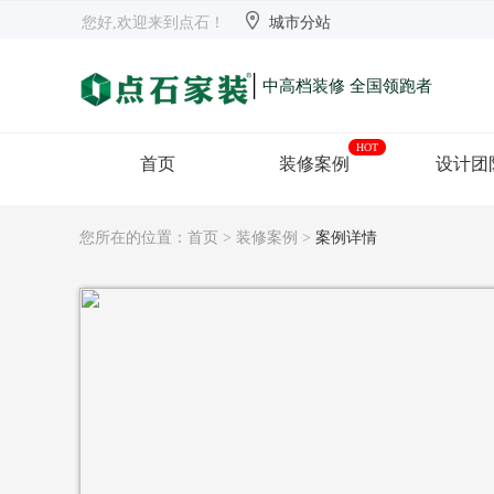


欢迎来到点石
长沙
【切换】
您好,欢迎来到点石！
城市分站
|
中高档装修 全国领跑者
HOT
首页
装修案例
设计团
您所在的位置：
首页
>
装修案例
>
案例详情