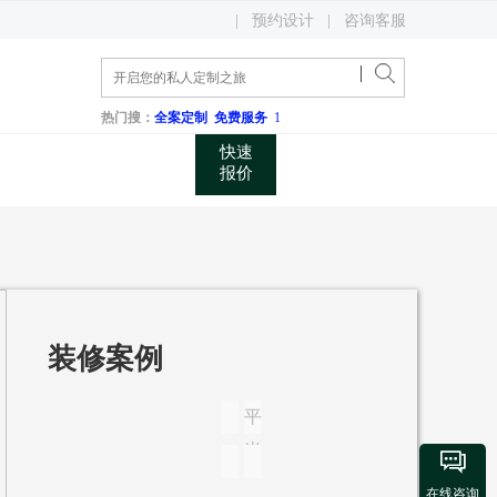
400 048 0731
|
预约设计
|
咨询客服
关注微信公众账号
咨询电话
热门搜：
全案定制
免费服务
1
快速
报价
装修案例
平
米

在线咨询