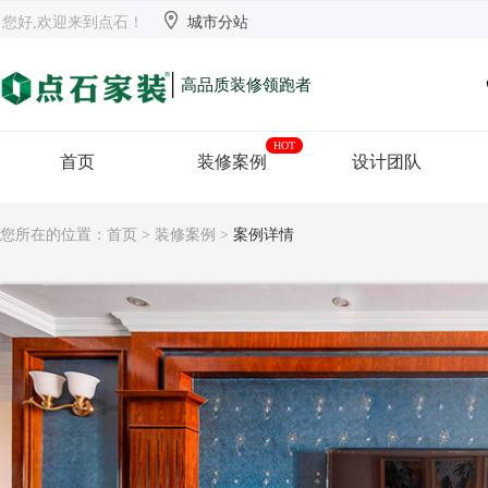


欢迎来到点石
长沙
【切换】
您好,欢迎来到点石！
城市分站
|
高品质装修领跑者
HOT
首页
装修案例
设计团队
您所在的位置：
首页
>
装修案例
>
案例详情