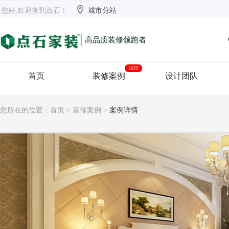


欢迎来到点石
长沙
【切换】
您好,欢迎来到点石！
城市分站
|
高品质装修领跑者
HOT
首页
装修案例
设计团队
您所在的位置：
首页
>
装修案例
>
案例详情