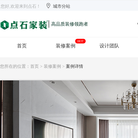


欢迎来到点石
长沙
【切换】
您好,欢迎来到点石！
城市分站
|
高品质装修领跑者
HOT
首页
装修案例
设计团队
您所在的位置：
首页
>
装修案例
>
案例详情